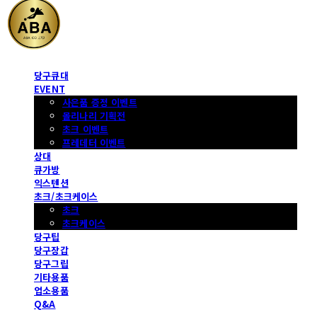
당구큐대
EVENT
사은품 증정 이벤트
몰리나리 기획전
초크 이벤트
프레데터 이벤트
상대
큐가방
익스텐션
초크/초크케이스
초크
초크케이스
당구팁
당구장갑
당구그립
기타용품
업소용품
Q&A