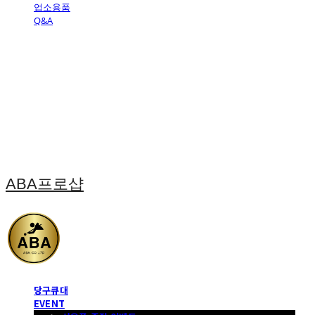
업소용품
Q&A
ABA프로샵
당구큐대
EVENT