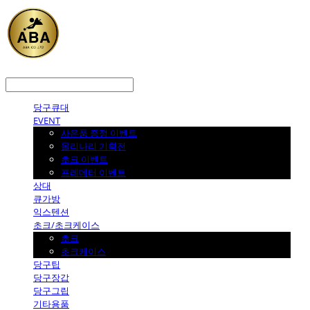
LOG IN
로그인
당구큐대
EVENT
사은품 증정 이벤트
몰리나리 기획전
초크 이벤트
프레데터 이벤트
상대
큐가방
익스텐션
초크/초크케이스
초크
초크케이스
당구팁
당구장갑
당구그립
기타용품