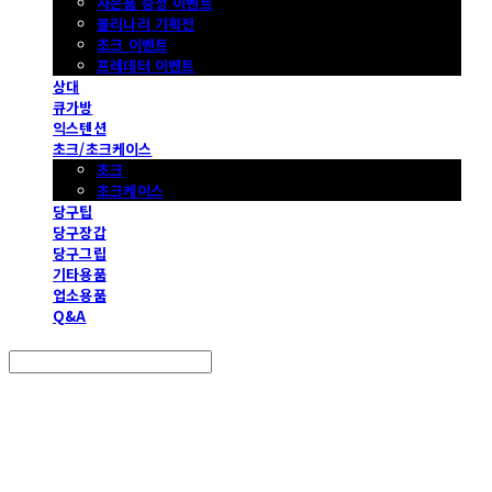
사은품 증정 이벤트
몰리나리 기획전
초크 이벤트
프레데터 이벤트
상대
큐가방
익스텐션
초크/초크케이스
초크
초크케이스
당구팁
당구장갑
당구그립
기타용품
업소용품
Q&A
Search
검색
Log In
로그인
Cart
장바구니