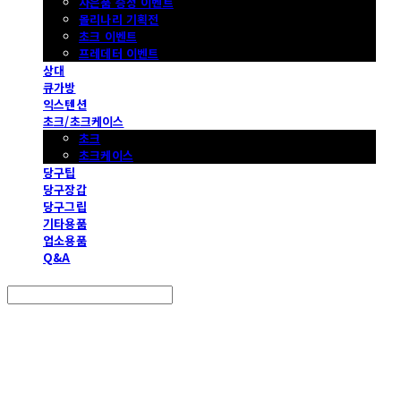
사은품 증정 이벤트
몰리나리 기획전
초크 이벤트
프레데터 이벤트
상대
큐가방
익스텐션
초크/초크케이스
초크
초크케이스
당구팁
당구장갑
당구그립
기타용품
업소용품
Q&A
Search
검색
Log In
로그인
Cart
장바구니