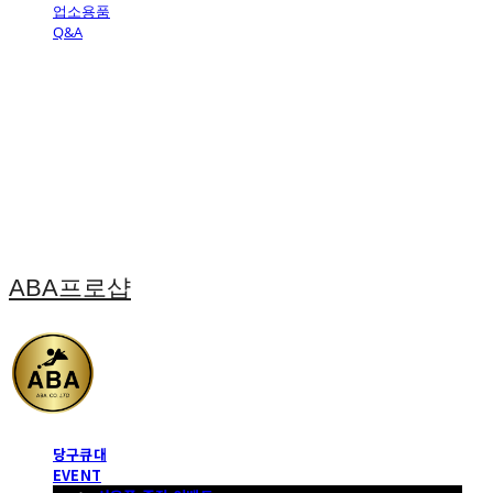
업소용품
Q&A
ABA프로샵
당구큐대
EVENT