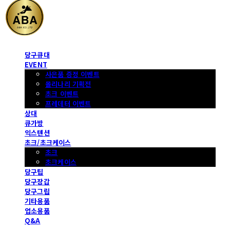
당구큐대
EVENT
사은품 증정 이벤트
몰리나리 기획전
초크 이벤트
프레데터 이벤트
상대
큐가방
익스텐션
초크/초크케이스
초크
초크케이스
당구팁
당구장갑
당구그립
기타용품
업소용품
Q&A