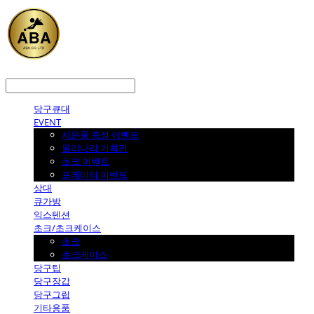
LOG IN
로그인
당구큐대
EVENT
사은품 증정 이벤트
몰리나리 기획전
초크 이벤트
프레데터 이벤트
상대
큐가방
익스텐션
초크/초크케이스
초크
초크케이스
당구팁
당구장갑
당구그립
기타용품